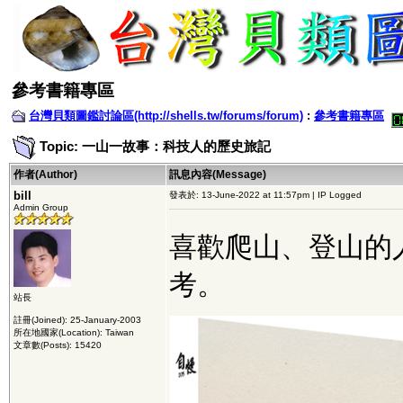
參考書籍專區
台灣貝類圖鑑討論區(http://shells.tw/forums/forum)
:
參考書籍專區
Topic: 一山一故事：科技人的歷史旅記
作者(Author)
訊息內容(Message)
bill
發表於: 13-June-2022 at 11:57pm | IP Logged
Admin Group
喜歡爬山、登山的
考。
站長
註冊(Joined): 25-January-2003
所在地國家(Location): Taiwan
文章數(Posts): 15420