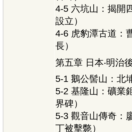
4-5 六坑山：揭
設立）
4-6 虎豹潭古道
長）
第五章 日本‧明治
5-1 鵝公髻山：北
5-2 基隆山：礦
界碑）
5-3 觀音山傳奇
丁被擊斃）