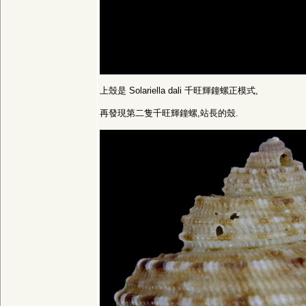
上殼是 Solariella dali 千旺輝鐘螺正模式,
再發現第二隻千旺輝鐘螺,站長的殼.