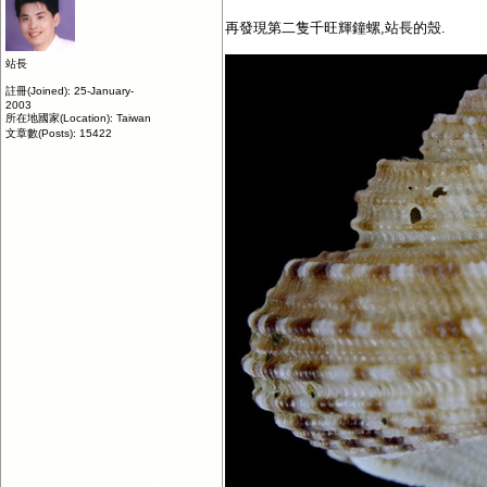
再發現第二隻千旺輝鐘螺,站長的殼.
站長
註冊(Joined): 25-January-
2003
所在地國家(Location): Taiwan
文章數(Posts): 15422