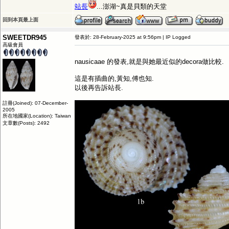
站長
...澎湖~真是貝類的天堂
回到本頁最上面
SWEETDR945
發表於: 28-February-2025 at 9:56pm | IP Logged
高級會員
nausicaae 的發表,就是與她最近似的decora做比較.
這是有插曲的,黃知,傅也知.
以後再告訴站長.
註冊(Joined): 07-December-
2005
所在地國家(Location): Taiwan
文章數(Posts): 2492