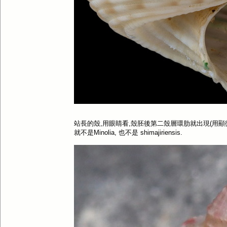
站長的殼,用眼睛看,殼胚後第二殼層環肋就出現(用顯
就不是Minolia, 也不是 shimajiriensis.