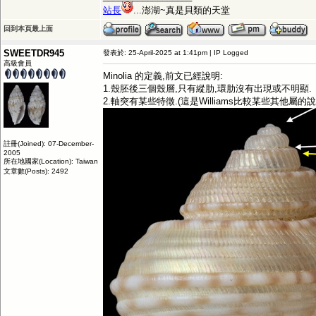
站長
...澎湖~真是貝類的天堂
回到本頁最上面
SWEETDR945
發表於: 25-April-2025 at 1:41pm | IP Logged
高級會員
Minolia 的定義,前文已經說明:
1.殼胚後三個殼層,只有縱肋,環肋沒有出現或不明顯.
2.軸突有某些特徵.(這是Williams比較某些其他屬的
註冊(Joined): 07-December-
2005
所在地國家(Location): Taiwan
文章數(Posts): 2492