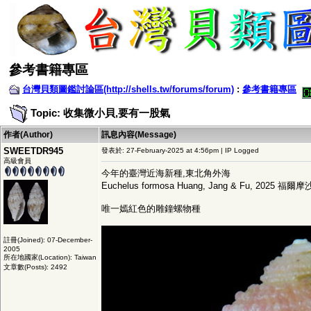
參考書籍專區
台灣貝類圖鑑討論區(http://shells.tw/forums/forum)
:
參考書籍專區
Topic: 收集微小貝,要有一股氣
作者(Author)
訊息內容(Message)
SWEETDR945
發表於: 27-February-2025 at 4:56pm | IP Logged
高級會員
今年的臺灣近海新種,東北角外海
Euchelus formosa Huang, Jang & Fu, 2025 福
唯一嫣紅色的雕鐘螺物種
註冊(Joined): 07-December-
2005
所在地國家(Location): Taiwan
文章數(Posts): 2492