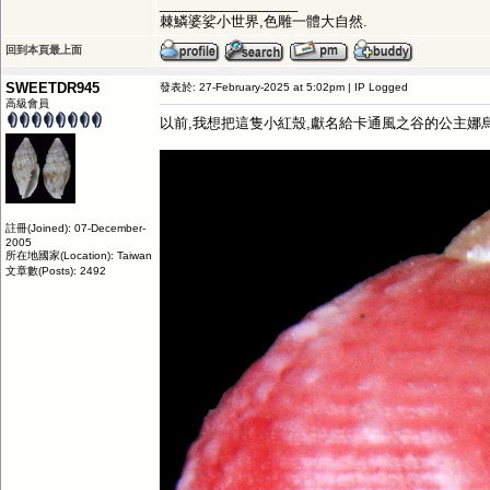
__________________
棘鱗婆娑小世界,色雕一體大自然.
回到本頁最上面
SWEETDR945
發表於: 27-February-2025 at 5:02pm | IP Logged
高級會員
以前,我想把這隻小紅殼,獻名給卡通風之谷的公主娜烏西卡N
註冊(Joined): 07-December-
2005
所在地國家(Location): Taiwan
文章數(Posts): 2492