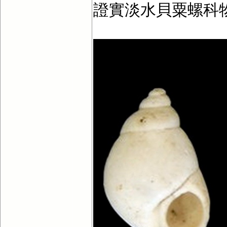
證實淡水貝粟螺科