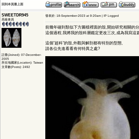
回到本頁最上面
SWEETDR945
發表於: 18-September-2023 at 9:20am | IP Logged
高級會員
前幾年碰到類似下方圖檔裡面的殼,開始研究相關的分
這個過程,我將我的殼科層鑑定更改三次,成為我寫這篇
這個”超科”的殼,外觀與解剖都有特別的型態,
請各位先進看看有何特異之處?
註冊(Joined): 07-December-
2005
所在地國家(Location): Taiwan
文章數(Posts): 2492