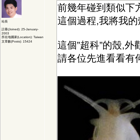
前幾年碰到類似下方
這個過程,我將我的
站長
註冊(Joined): 25-January-
2003
所在地國家(Location): Taiwan
文章數(Posts): 15424
這個”超科”的殼,
請各位先進看看有