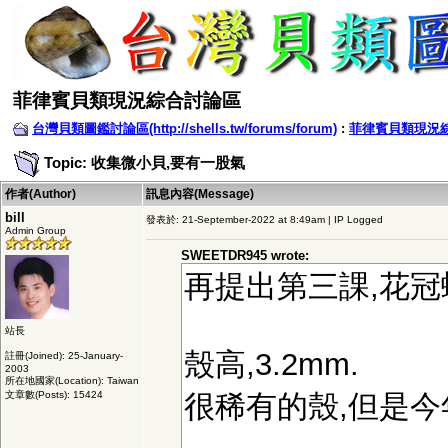
菲律賓貝類現況綜合討論區
台灣貝類圖鑑討論區(http://shells.tw/forums/forum)
:
菲律賓貝類現況
Topic: 收集微小貝,要有一股氣
作者(Author)
訊息內容(Message)
bill
發表於: 21-September-2022 at 8:49am | IP Logged
Admin Group
SWEETDR945 wrote:
再提出第三課,花冠
站長
殼高,3.2mm.
註冊(Joined): 25-January-
2003
所在地國家(Location): Taiwan
文章數(Posts): 15424
很稀有的殼,但是今