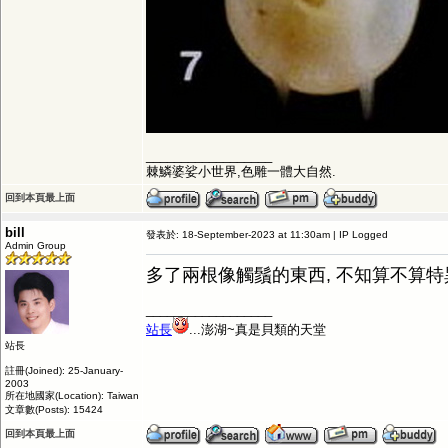
__________________
棘鱗婆娑小世界,色雕一體大自然.
回到本頁最上面
bill
發表於: 18-September-2023 at 11:30am | IP Logged
Admin Group
多了兩根像觸鬚的東西, 不知算不算特
__________________
站長
...澎湖~真是貝類的天堂
站長
註冊(Joined): 25-January-
2003
所在地國家(Location): Taiwan
文章數(Posts): 15424
回到本頁最上面