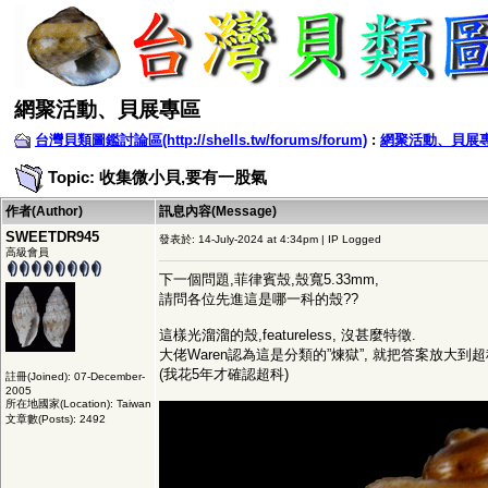
網聚活動、貝展專區
台灣貝類圖鑑討論區(http://shells.tw/forums/forum)
:
網聚活動、貝展
Topic: 收集微小貝,要有一股氣
作者(Author)
訊息內容(Message)
SWEETDR945
發表於: 14-July-2024 at 4:34pm | IP Logged
高級會員
下一個問題,菲律賓殼,殼寬5.33mm,
請問各位先進這是哪一科的殼??
這樣光溜溜的殼,featureless, 沒甚麼特徵.
大佬Waren認為這是分類的”煉獄”, 就把答案放大到超
(我花5年才確認超科)
註冊(Joined): 07-December-
2005
所在地國家(Location): Taiwan
文章數(Posts): 2492