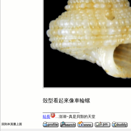
殼型看起來像車輪螺
__________________
站長
...澎湖~真是貝類的天堂
回到本頁最上面