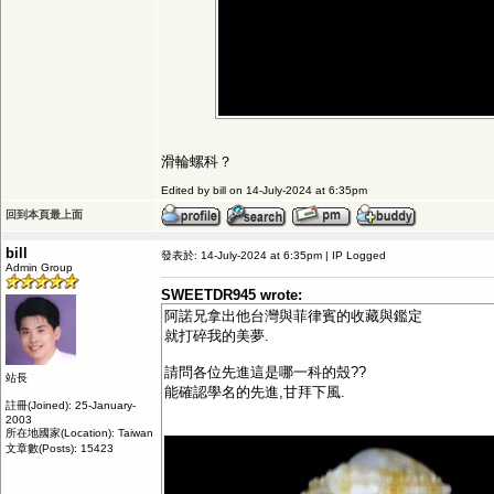
滑輪螺科？
Edited by bill on 14-July-2024 at 6:35pm
回到本頁最上面
bill
發表於: 14-July-2024 at 6:35pm | IP Logged
Admin Group
SWEETDR945 wrote:
阿諾兄拿出他台灣與菲律賓的收藏與鑑定
就打碎我的美夢.
請問各位先進這是哪一科的殼??
站長
能確認學名的先進,甘拜下風.
註冊(Joined): 25-January-
2003
所在地國家(Location): Taiwan
文章數(Posts): 15423