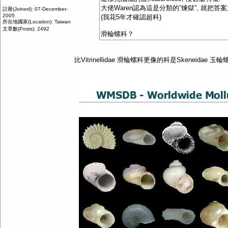
大佬Waren認為這是分類的”煉獄”, 就把答
註冊(Joined): 07-December-
2005
(我花5年才確認超科)
所在地國家(Location): Taiwan
文章數(Posts): 2492
滑輪螺科？
比Vitrinellidae 滑輪螺科更像的科是Skeneidae 玉輪