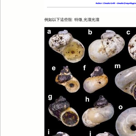
例如以下這些殼: 特徵,光溜光溜