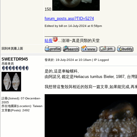
150.
forum_posts.asp?TID=5274
Edited by bill on 14-July-2024 at 6:58pm
__________________
站長
...澎湖~真是貝類的天堂
回到本頁最上面
SWEETDR945
發表於: 19-July-2024 at 10:18am | IP Logged
高級會員
是的,這是車輪螺科,
由阿諾兄 鑑定是Heliacus turritus Bieler, 1987, 
我想替這隻殼與相近的殼寫一篇文章,如果能完成,再
註冊(Joined): 07-December-
2005
所在地國家(Location): Taiwan
文章數(Posts): 2492