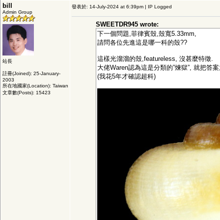
bill
發表於: 14-July-2024 at 6:39pm | IP Logged
Admin Group
SWEETDR945 wrote:
下一個問題,菲律賓殼,殼寬5.33mm,
請問各位先進這是哪一科的殼??
這樣光溜溜的殼,featureless, 沒甚麼特徵.
站長
大佬Waren認為這是分類的”煉獄”, 就把答
註冊(Joined): 25-January-
(我花5年才確認超科)
2003
所在地國家(Location): Taiwan
文章數(Posts): 15423