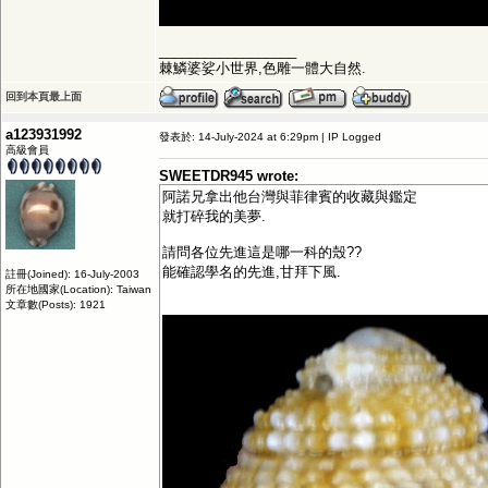
__________________
棘鱗婆娑小世界,色雕一體大自然.
回到本頁最上面
a123931992
發表於: 14-July-2024 at 6:29pm | IP Logged
高級會員
SWEETDR945 wrote:
阿諾兄拿出他台灣與菲律賓的收藏與鑑定
就打碎我的美夢.
請問各位先進這是哪一科的殼??
能確認學名的先進,甘拜下風.
註冊(Joined): 16-July-2003
所在地國家(Location): Taiwan
文章數(Posts): 1921