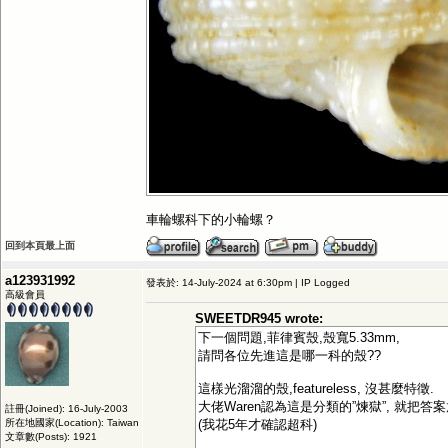
車輪螺科下的小輪螺？
回到本頁最上面
a123931992
發表於: 14-July-2024 at 6:30pm | IP Logged
高級會員
SWEETDR945 wrote:
下一個問題,菲律賓殼,殼寬5.33mm,
請問各位先進這是哪一科的殼??
這樣光溜溜的殼,featureless, 沒甚麼特徵.
大佬Waren認為這是分類的”煉獄”, 就把答
註冊(Joined): 16-July-2003
所在地國家(Location): Taiwan
(我花5年才確認超科)
文章數(Posts): 1921