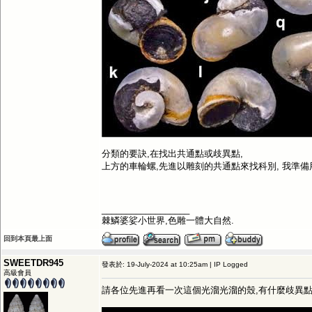
分類的要訣,在找出共通點或歧異點,
上方的車輪螺,先進以雕刻的共通點來找科別, 我準備
__________________
棘鱗婆娑小世界,色雕一體大自然.
回到本頁最上面
SWEETDR945
發表於: 19-July-2024 at 10:25am | IP Logged
高級會員
請各位先進再看一次這個光溜光溜的殼,有什麼歧異點