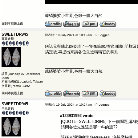
__________________
棘鱗婆娑小世界,色雕一體大自然.
回到本頁最上面
SWEETDR945
發表於: 19-July-2024 at 10:19am | IP Logged
高級會員
阿諾兄與陳老師發現了一隻像筆螺,捲管,峨螺,筍螺及
搞定後,再提出來請各位先進猜猜它的科別.
__________________
棘鱗婆娑小世界,色雕一體大自然.
註冊(Joined): 07-December-
2005
所在地國家(Location): Taiwan
文章數(Posts): 2492
回到本頁最上面
SWEETDR945
發表於: 19-July-2024 at 10:24am | IP Logged
高級會員
a123931992 wrote:
[QUOTE=SWEETDR945] 下一個問題,菲律
請問各位先進這是哪一科的殼??
這樣光溜溜的殼,featureless, 沒甚麼特徵.