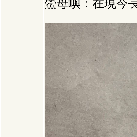
鱟母嶼：在現今