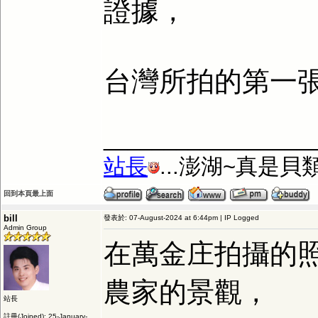
證據，
台灣所拍的第一張
_________________
站長
...澎湖~真是
回到本頁最上面
bill
發表於: 07-August-2024 at 6:44pm | IP Logged
Admin Group
在萬金庄拍攝的
農家的景觀，
站長
註冊(Joined): 25-January-