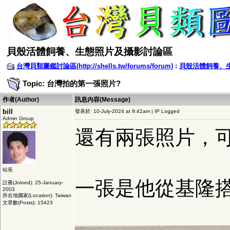
貝殼活體飼養、生態照片及攝影討論區
台灣貝類圖鑑討論區(http://shells.tw/forums/forum)
:
貝殼活體飼養、
Topic: 台灣拍的第一張照片?
作者(Author)
訊息內容(Message)
bill
發表於: 10-July-2024 at 9:42am | IP Logged
Admin Group
還有兩張照片，可
站長
一張是他從基隆
註冊(Joined): 25-January-
2003
所在地國家(Location): Taiwan
文章數(Posts): 15423