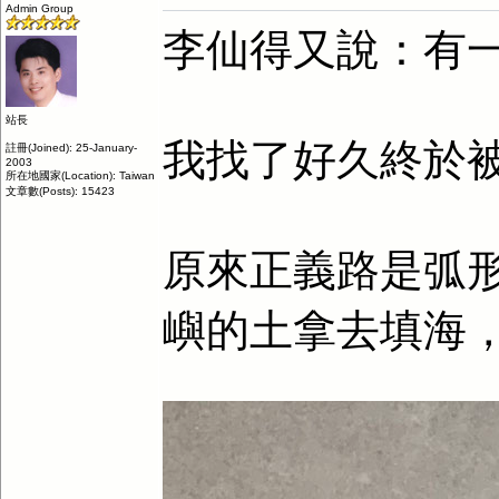
Admin Group
李仙得又說：有
站長
我找了好久終於
註冊(Joined): 25-January-
2003
所在地國家(Location): Taiwan
文章數(Posts): 15423
原來正義路是弧
嶼的土拿去填海