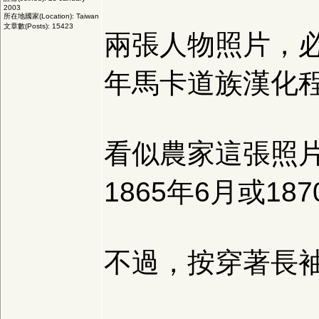
2003
所在地國家(Location): Taiwan
文章數(Posts): 15423
兩張人物照片，
年馬卡道族漢化
看似農家這張照
1865年6月或18
不過，按穿著長