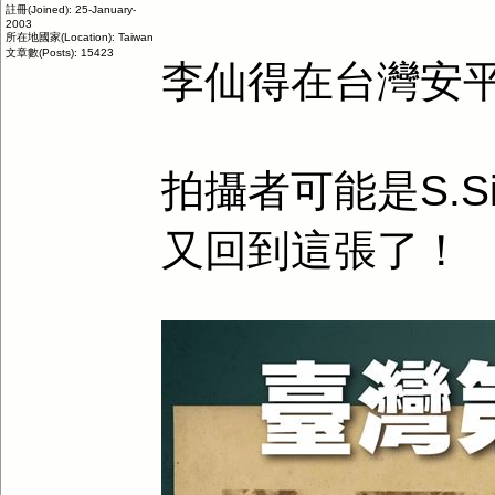
註冊(Joined): 25-January-
2003
所在地國家(Location): Taiwan
文章數(Posts): 15423
李仙得在台灣安平
拍攝者可能是S.
又回到這張了！