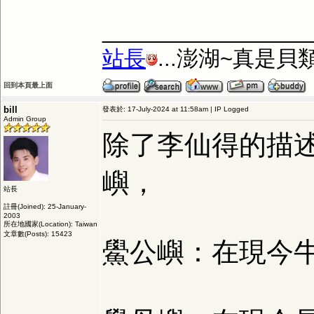
_________________
站長
...澎湖~真是
回到本頁最上面
bill
發表於: 17-July-2024 at 11:58am | IP Logged
Admin Group
除了李仙得的描
嶼，
站長
註冊(Joined): 25-January-
2003
所在地國家(Location): Taiwan
文章數(Posts): 15423
鱟公嶼：在現今