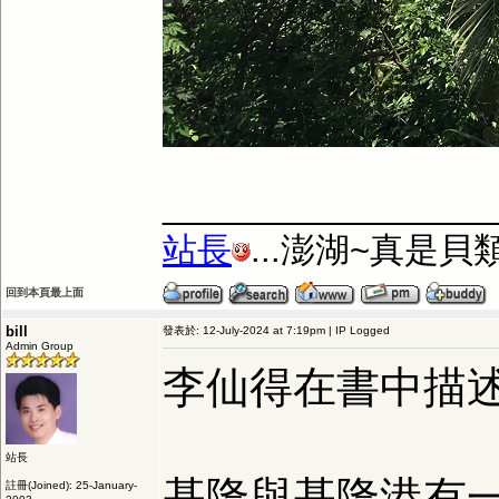
_________________
站長
...澎湖~真是
回到本頁最上面
bill
發表於: 12-July-2024 at 7:19pm | IP Logged
Admin Group
李仙得在書中描
站長
基隆與基隆港有
註冊(Joined): 25-January-