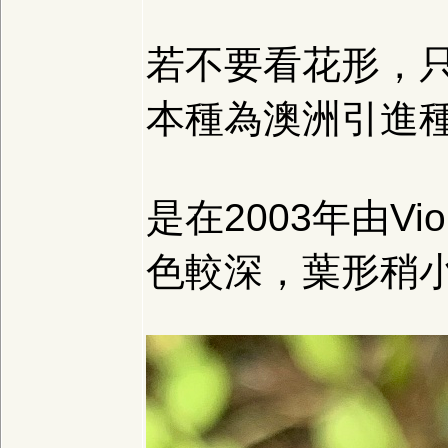
若不要看花形，
本種為澳洲引進
是在2003年由Viol
色較深，葉形稍