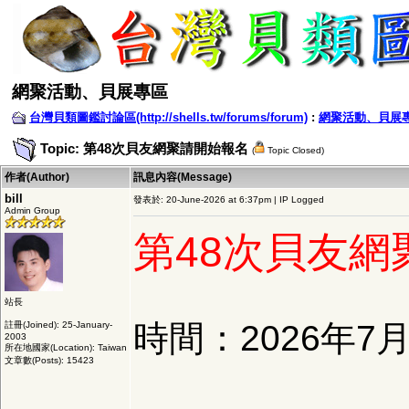
網聚活動、貝展專區
台灣貝類圖鑑討論區(http://shells.tw/forums/forum)
:
網聚活動、貝展
Topic: 第48次貝友網聚請開始報名
(
Topic Closed)
作者(Author)
訊息內容(Message)
bill
發表於: 20-June-2026 at 6:37pm | IP Logged
Admin Group
第48次貝友網
站長
時間：2026年7
註冊(Joined): 25-January-
2003
所在地國家(Location): Taiwan
文章數(Posts): 15423