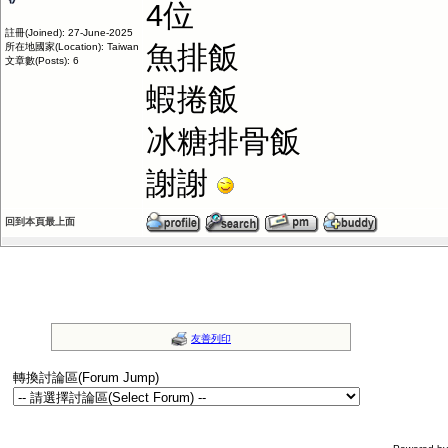
4位
註冊(Joined): 27-June-2025
魚排飯
所在地國家(Location): Taiwan
文章數(Posts): 6
蝦捲飯
冰糖排骨飯
謝謝
回到本頁最上面
友善列印
轉換討論區(Forum Jump)