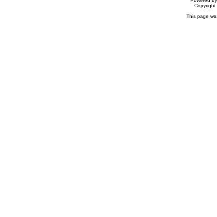
Powered b
Copyrigh
This page wa