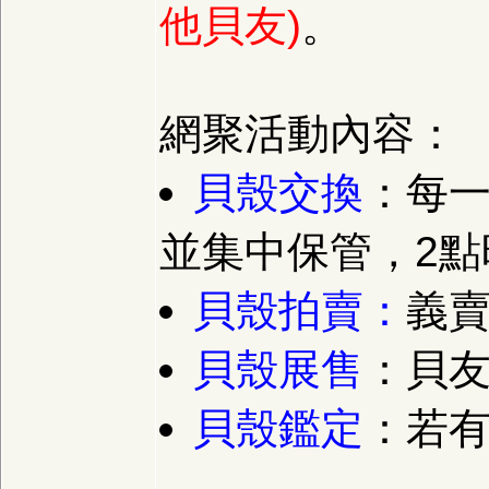
他貝友)
。
網聚活動內容：
貝殼交換
：每一
並集中保管，2
貝殼拍賣：
義
貝殼展售
：貝
貝殼鑑定
：若