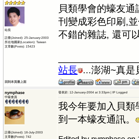
貝類學會的蠔友通
刊變成彩色印刷,
站長
不錯的雜誌, 還可
註冊(Joined): 25-January-2003
所在地國家(Location): Taiwan
文章數(Posts): 15423
_______________
站長
...澎湖~真
回到本頁最上面
nymphase
發表於: 12-January-2004 at 3:33pm | IP Logged
中級會員
我今年要加入貝類
到一本蠔友通訊。
註冊(Joined): 16-July-2003
Edited by nymphase on 
文章數(Posts): 742