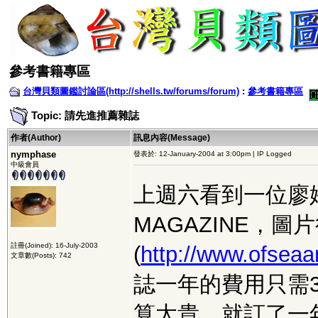
參考書籍專區
台灣貝類圖鑑討論區(http://shells.tw/forums/forum)
:
參考書籍專區
Topic: 請先進推薦雜誌
作者(Author)
訊息內容(Message)
nymphase
發表於: 12-January-2004 at 3:00pm | IP Logged
中級會員
上週六看到一位廖姓貝
MAGAZINE，
註冊(Joined): 16-July-2003
(
http://www.ofsea
文章數(Posts): 742
誌一年的費用只需3
算太貴，就訂了一