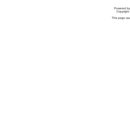
Powered b
Copyrigh
This page wa