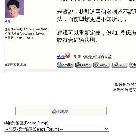
老實說，我對這兩個名稱皆不認
法，而前凹螺更是不知所云，
站長
註冊(Joined): 25-January-2003
建議可以重新定義，例如: 桑氏
所在地國家(Location): Taiwan
文章數(Posts): 15420
較符合經驗法則。
__________________
站長
...澎湖~真是貝類的天堂
回到本頁最上面
如果你想發
不過如果您
友善列印
轉換討論區(Forum Jump)