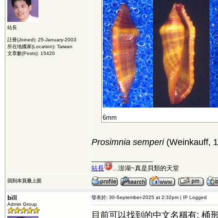
站長
註冊(Joined): 25-January-2003
所在地國家(Location): Taiwan
文章數(Posts): 15420
6mm
Prosimnia semperi
(Weinkauff, 
__________________
站長
...澎湖~真是貝類的天堂
回到本頁最上面
bill
發表於: 30-September-2025 at 2:32pm | IP Logged
Admin Group
目前可以找到的中文名稱有: 桶形