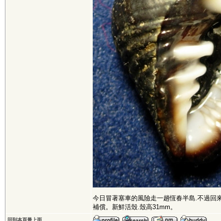
今日冒著塞車的風險走一趟恆春半島.不過回
補償。新鮮活殼.殼高31mm。
回到本頁最上面