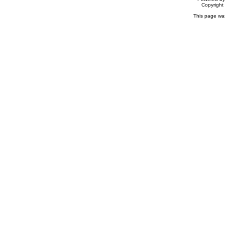
Copyrigh
This page wa