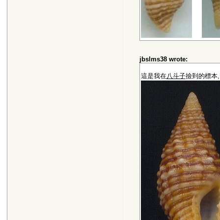
jbslms38 wrote:
這是我在
八斗子
撿到的標本,