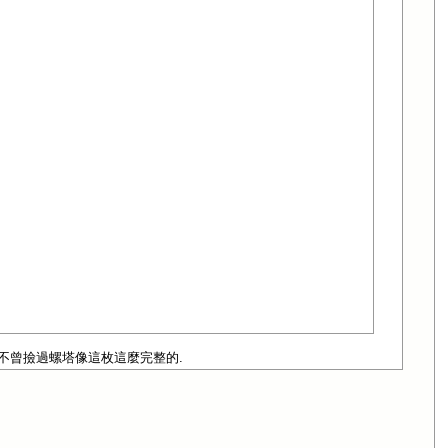
還不曾撿過螺塔像這枚這麼完整的.