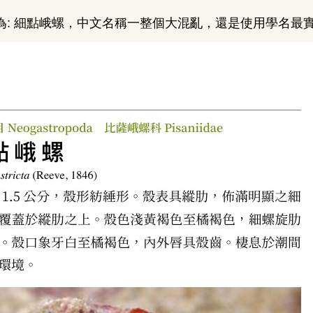
為: 細點峨螺，中文名稱一整個大混亂，還是使用學名最