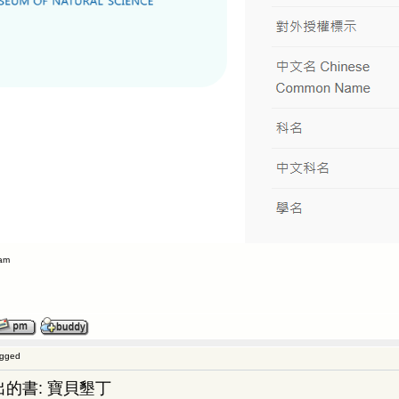
2am
ogged
的書: 寶貝墾丁