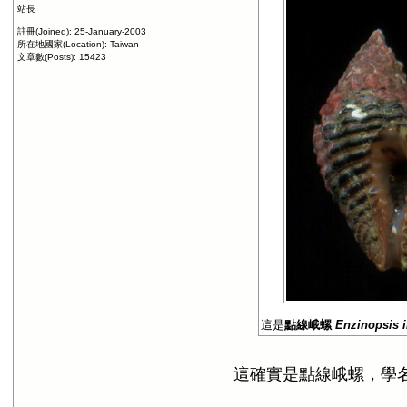
站長
註冊(Joined): 25-January-2003
所在地國家(Location): Taiwan
文章數(Posts): 15423
這是
點線峨螺
Enzinopsis i
這確實是點線峨螺，學