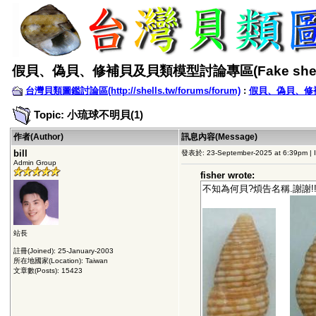
假貝、偽貝、修補貝及貝類模型討論專區(Fake shell
台灣貝類圖鑑討論區(http://shells.tw/forums/forum)
:
假貝、偽貝、修補貝
Topic: 小琉球不明貝(1)
作者(Author)
訊息內容(Message)
bill
發表於: 23-September-2025 at 6:39pm | 
Admin Group
fisher wrote:
不知為何貝?煩告名稱.謝謝!!
站長
註冊(Joined): 25-January-2003
所在地國家(Location): Taiwan
文章數(Posts): 15423