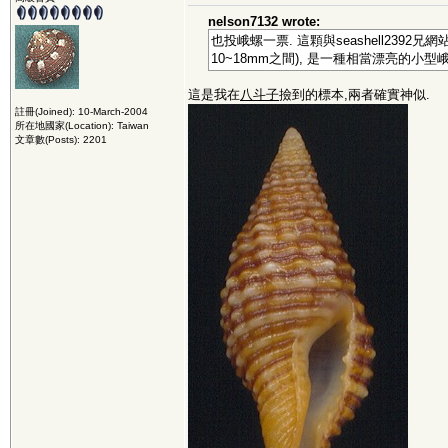
nelson7132 wrote:
也投峨螺一票. 這顆與seashell2392
10~18mm之間), 是一種相當漂亮的小型峨
這是我在
八斗子
撿到的標本,兩者確實神似.
註冊(Joined): 10-March-2004
所在地國家(Location): Taiwan
文章數(Posts): 2201