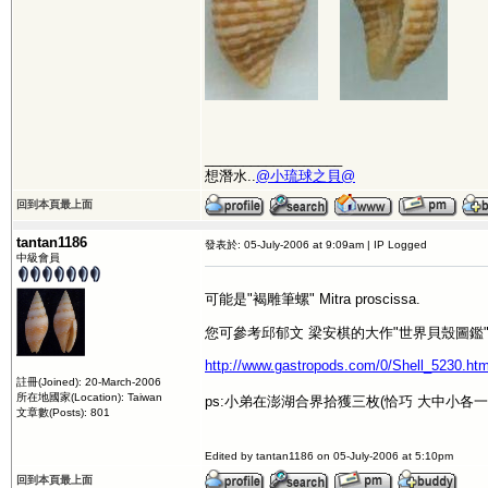
__________________
想潛水..
@小琉球之貝@
回到本頁最上面
tantan1186
發表於: 05-July-2006 at 9:09am | IP Logged
中級會員
可能是"褐雕筆螺" Mitra proscissa.
您可參考邱郁文 梁安棋的大作"世界貝殼圖鑑"
http://www.gastropods.com/0/Shell_5230.htm
註冊(Joined): 20-March-2006
所在地國家(Location): Taiwan
ps:小弟在澎湖合界拾獲三枚(恰巧 大中小各
文章數(Posts): 801
Edited by tantan1186 on 05-July-2006 at 5:10pm
回到本頁最上面