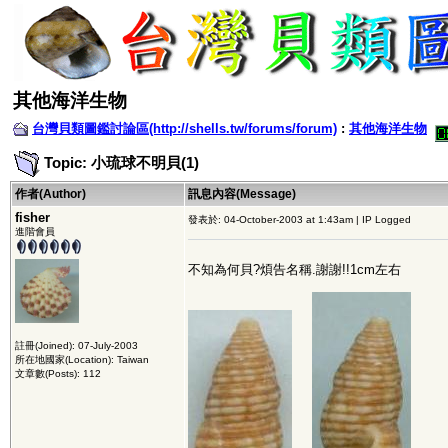
其他海洋生物
台灣貝類圖鑑討論區(http://shells.tw/forums/forum)
:
其他海洋生物
Topic: 小琉球不明貝(1)
作者(Author)
訊息內容(Message)
fisher
發表於: 04-October-2003 at 1:43am | IP Logged
進階會員
不知為何貝?煩告名稱.謝謝!!1cm左右
註冊(Joined): 07-July-2003
所在地國家(Location): Taiwan
文章數(Posts): 112