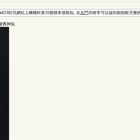
ell2392兄網站上峨螺科第15號標本很類似, 在
石門
亦經常可以撿到胎殼較完整的標本
確實神似.