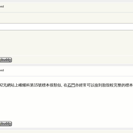
ged
ged
2392兄網站上峨螺科第15號標本很類似, 在
石門
亦經常可以撿到胎殼較完整的標本(si