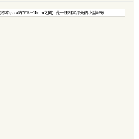
(size約在10~18mm之間), 是一種相當漂亮的小型峨螺.