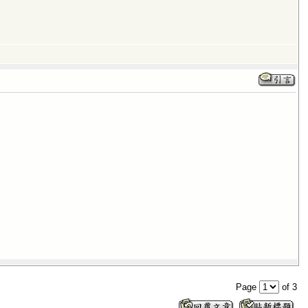
Page
of 3