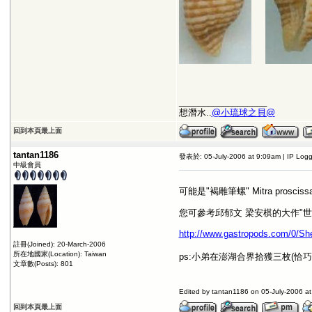
__________________
想潛水..
@小琉球之貝@
回到本頁最上面
tantan1186
發表於: 05-July-2006 at 9:09am | IP Log
中級會員
可能是"褐雕筆螺" Mitra proscissa
您可參考邱郁文 梁安棋的大作"世
http://www.gastropods.com/0/She
註冊(Joined): 20-March-2006
所在地國家(Location): Taiwan
ps:小弟在澎湖合界拾獲三枚(恰
文章數(Posts): 801
Edited by tantan1186 on 05-July-2006 a
回到本頁最上面