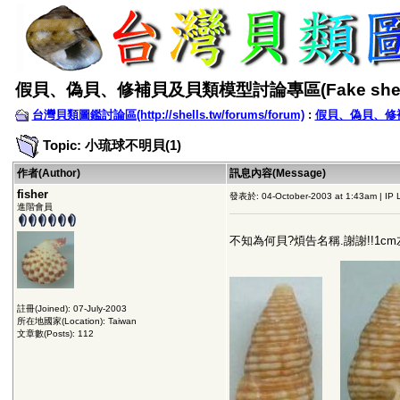
假貝、偽貝、修補貝及貝類模型討論專區(Fake shell
台灣貝類圖鑑討論區(http://shells.tw/forums/forum)
:
假貝、偽貝、修補貝
Topic: 小琉球不明貝(1)
作者(Author)
訊息內容(Message)
fisher
發表於: 04-October-2003 at 1:43am | IP 
進階會員
不知為何貝?煩告名稱.謝謝!!1c
註冊(Joined): 07-July-2003
所在地國家(Location): Taiwan
文章數(Posts): 112