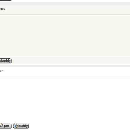
gged
ged