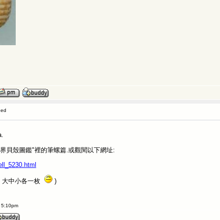
ged
.
界貝殼圖鑑"裡的筆螺篇.或觀閱以下網址:
ll_5230.html
巧 大中小各一枚
)
t 5:10pm