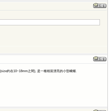
ze約在10~18mm之間), 是一種相當漂亮的小型峨螺.