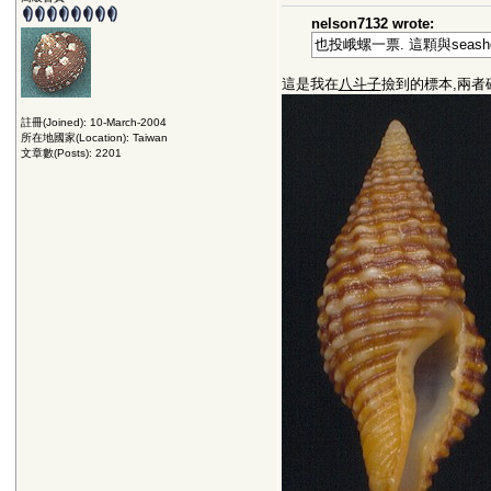
nelson7132 wrote:
也投峨螺一票. 這顆與seash
這是我在
八斗子
撿到的標本,兩者
註冊(Joined): 10-March-2004
所在地國家(Location): Taiwan
文章數(Posts): 2201