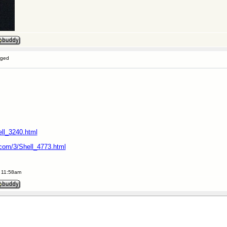
gged
ll_3240.html
.com/3/Shell_4773.html
t 11:58am