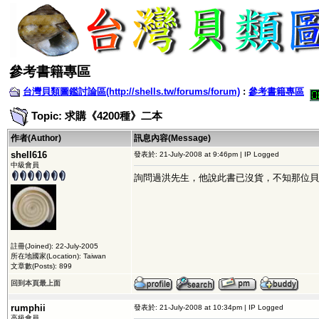
參考書籍專區
台灣貝類圖鑑討論區(http://shells.tw/forums/forum)
:
參考書籍專區
Topic: 求購《4200種》二本
作者(Author)
訊息內容(Message)
shell616
發表於: 21-July-2008 at 9:46pm | IP Logged
中級會員
詢問過洪先生，他說此書已沒貨，不知那位貝
註冊(Joined): 22-July-2005
所在地國家(Location): Taiwan
文章數(Posts): 899
回到本頁最上面
rumphii
發表於: 21-July-2008 at 10:34pm | IP Logged
高級會員