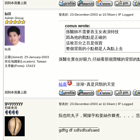
回到本頁最上面
bill
發表於: 23-December-2003 at 10:56am | IP Logged
Admin Group
conus wrote:
孫醫師不需要吞玉女表演特技
因為他的觀點是正確的
這枚百分之百是假貨
整個背面的小點都是人為點上去
站長
註冊(Joined): 25-January-2003
孫醫生實在好眼力,仔細看那個寶螺的背部的點
所在地國家(Location): Taiwan
文章數(Posts): 15423
__________________
站長
...澎湖~真是貝類的天堂
回到本頁最上面
guyyyyyy
發表於: 23-December-2003 at 11:04am | IP Logged
初級會員
阮也吃丸子，閣摻芋粒姜絲作夥煮。。。。恁
__________________
gdftg df sdfsdfsafsaed