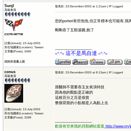
Sunjl
發表於: 23-December-2003 at 1:21am | IP Logged
高級會員
您的porteri有些泡泡,但正常標本也可能
剛剛吞了五顆湯圓,飽了
註冊(Joined): 15-July-2003
__________________
所在地國家(Location): Taiwan
文章數(Posts): 3490
這不是馬自達
=^.^=
=^.^=
回到本頁最上面
conus
發表於: 23-December-2003 at 8:13am | IP Logged
高級會員
孫醫師不需要吞玉女表演特技
因為他的觀點是正確的
這枚百分之百是假貨
整個背面的小點都是人為點上去
註冊(Joined): 13-July-2003
所在地國家(Location): Taiwan
文章數(Posts): 3299
__________________
歡迎有空來我的貝類網站逛逛
http://www.m