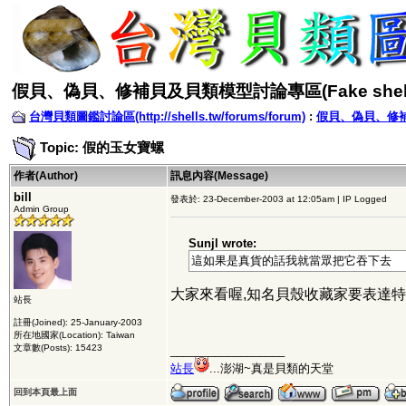
假貝、偽貝、修補貝及貝類模型討論專區(Fake shell
台灣貝類圖鑑討論區(http://shells.tw/forums/forum)
:
假貝、偽貝、修補貝
Topic: 假的玉女寶螺
作者(Author)
訊息內容(Message)
bill
發表於: 23-December-2003 at 12:05am | IP Logged
Admin Group
Sunjl wrote:
這如果是真貨的話我就當眾把它吞下去
大家來看喔,知名貝殼收藏家要表達特
站長
註冊(Joined): 25-January-2003
所在地國家(Location): Taiwan
文章數(Posts): 15423
__________________
站長
...澎湖~真是貝類的天堂
回到本頁最上面