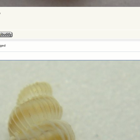
m
gged