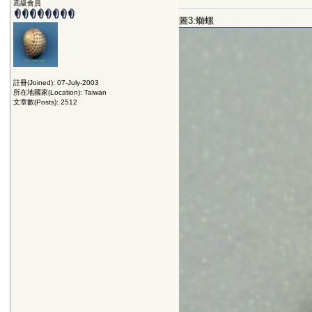
高級會員
圖3:螄螺
註冊(Joined): 07-July-2003
所在地國家(Location): Taiwan
文章數(Posts): 2512