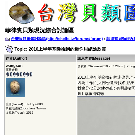
菲律賓貝類現況綜合討論區
台灣貝類圖鑑討論區(http://shells.tw/forums/forum)
:
菲律賓貝類現況
Topic: 2010上半年基隆撿到的迷你貝總匯欣賞
作者(Author)
訊息內容(Message)
wangson
發表於: 26-June-2010 at 7:28am | IP Lo
高級會員
2010上半年基隆撿到的迷你貝,
因為工作忙,大部份還未找名,貼
我會分批分次show出; 有興趣者
圖1:草黃海螄螺
註冊(Joined): 07-July-2003
所在地國家(Location): Taiwan
文章數(Posts): 2512