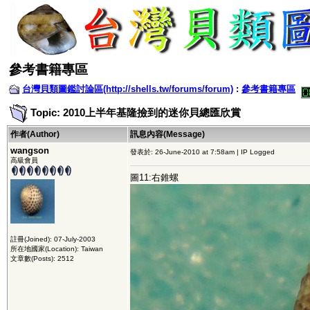
參考書籍專區
台灣貝類圖鑑討論區(http://shells.tw/forums/forum)
:
參考書籍專區
Topic: 2010上半年基隆撿到的迷你貝總匯欣賞
作者(Author)
訊息內容(Message)
wangson
發表於: 26-June-2010 at 7:58am | IP Logged
高級會員
圖11:右錐螺
註冊(Joined): 07-July-2003
所在地國家(Location): Taiwan
文章數(Posts): 2512