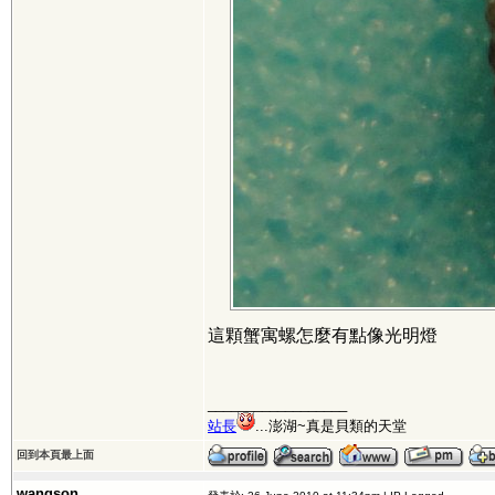
這顆蟹寓螺怎麼有點像光明燈
__________________
站長
...澎湖~真是貝類的天堂
回到本頁最上面
wangson