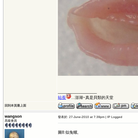
__________________
站長
...澎湖~真是貝類的天堂
回到本頁最上面
wangson
發表於: 27-June-2010 at 7:39pm | IP Logged
高級會員
圖8:似兔螺,