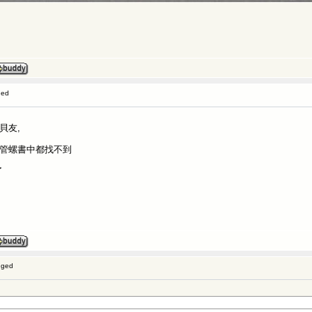
ged
貝友,
捲管螺書中都找不到
了
gged