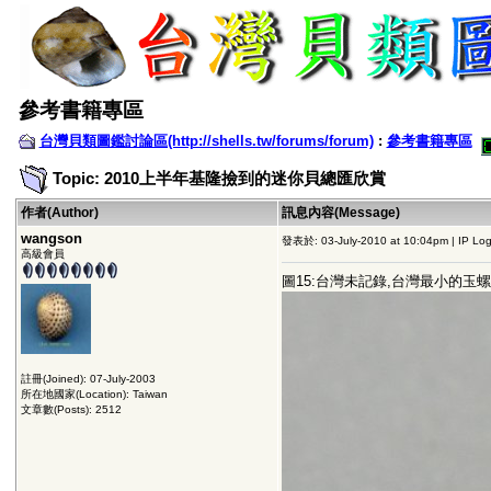
參考書籍專區
台灣貝類圖鑑討論區(http://shells.tw/forums/forum)
:
參考書籍專區
Topic: 2010上半年基隆撿到的迷你貝總匯欣賞
作者(Author)
訊息內容(Message)
wangson
發表於: 03-July-2010 at 10:04pm | IP Lo
高級會員
圖15:台灣未記錄,台灣最小的玉螺
註冊(Joined): 07-July-2003
所在地國家(Location): Taiwan
文章數(Posts): 2512