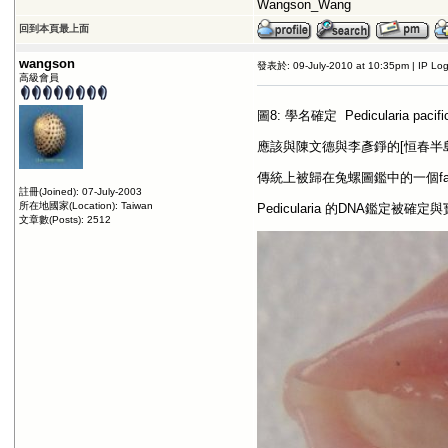
Wangson_Wang
回到本頁最上面
wangson
發表於: 09-July-2010 at 10:35pm | IP Lo
高級會員
圖8: 學名確定 Pedicularia pacifi
應該與陳文德與李彥錚的[恒春半島
傳統上被歸在兔螺圖鑑中的一個fami
註冊(Joined): 07-July-2003
所在地國家(Location): Taiwan
Pedicularia 的DNA鑑定被確
文章數(Posts): 2512