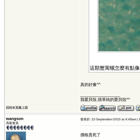
這顆蟹寓螺怎麼有點像
真的好像^^
__________________
我愛貝殼,很單純的愛貝殼^^
回到本頁最上面
wangson
發表於: 22-September-2010 at 4:49am | 
高級會員
價格貴死了