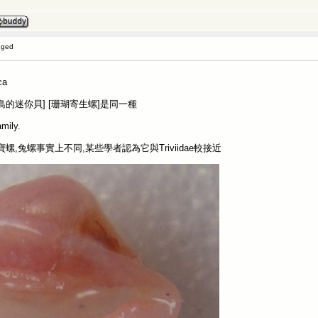
gged
ca
的迷你貝] [珊瑚寄生螺]是同一種
ly.
定與寶螺,兔螺事實上不同,某些學者認為它與Triviidae較接近