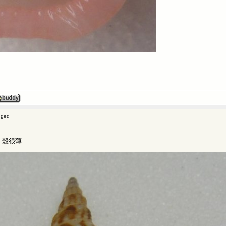
gged
 殼很薄