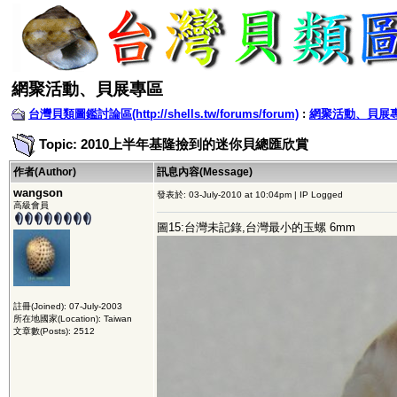
網聚活動、貝展專區
台灣貝類圖鑑討論區(http://shells.tw/forums/forum)
:
網聚活動、貝展
Topic: 2010上半年基隆撿到的迷你貝總匯欣賞
作者(Author)
訊息內容(Message)
wangson
發表於: 03-July-2010 at 10:04pm | IP Logged
高級會員
圖15:台灣未記錄,台灣最小的玉螺 6mm
註冊(Joined): 07-July-2003
所在地國家(Location): Taiwan
文章數(Posts): 2512