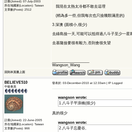
註冊(Joined): 07-July-2003
所在地國家(Location): Taiwan
我現在太熱太冷都不敢去這理
文章數(Posts): 2512
(稍為多一些,但我每次也只撿幾顆滿意的)
3.深澳 (面積小,很少)
去綠島撿一天,可能可以抵得過八斗子至少一星期
去基隆撿要很有毅力,否則會很失望
__________________
Wangson_Wang
回到本頁最上面
BELIEVE510
發表於: 03-December-2010 at 12:33am | IP Logged
中級會員
wangson wrote:
1.八斗子平浪橋(很少)
真的很少
註冊(Joined): 22-June-2005
wangson wrote:
所在地國家(Location): Taiwan
2.八斗子忘憂谷,
文章數(Posts): 966