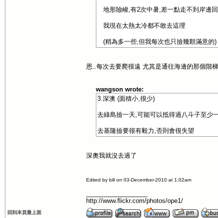
地形險峻,有2次中暑,差一點走不到岸邊回
我現在太熱太冷都不敢去這理
(稍為多一些,但我每次也只撿幾顆滿意的)
恩..每次去要爬很遠 尤其是通往海邊的那個階梯
wangson wrote:
3.深澳 (面積小,很少)
去綠島撿一天,可能可以抵得過八斗子至少一
去基隆撿要很有毅力,否則會很失望
深奧我就沒去過了
Edited by bill on 03-December-2010 at 1:02am
__________________
http://www.flickr.com/photos/ope1/
回到本頁最上面