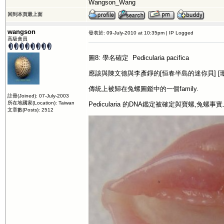
Wangson_Wang
回到本頁最上面
wangson
發表於: 09-July-2010 at 10:35pm | IP Logged
高級會員
圖8: 學名確定 Pedicularia pacifica
應該與陳文德與李彥錚的[恒春半島的迷你貝] [
傳統上被歸在兔螺圖鑑中的一個family.
註冊(Joined): 07-July-2003
所在地國家(Location): Taiwan
Pedicularia 的DNA鑑定被確定與寶螺,兔螺事
文章數(Posts): 2512