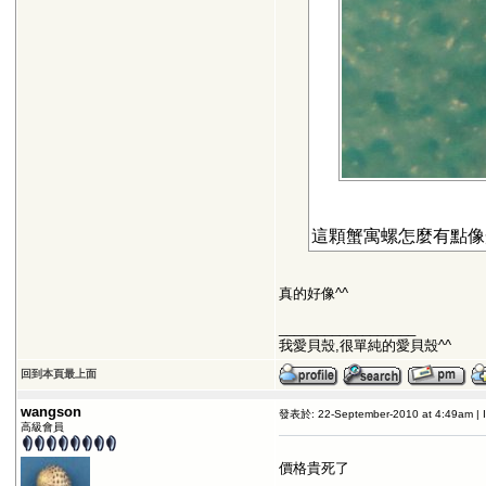
這顆蟹寓螺怎麼有點像
真的好像^^
__________________
我愛貝殼,很單純的愛貝殼^^
回到本頁最上面
wangson
發表於: 22-September-2010 at 4:49am | 
高級會員
價格貴死了