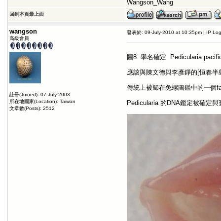
Wangson_Wang
回到本頁最上面
wangson
發表於: 09-July-2010 at 10:35pm | IP Lo
高級會員
圖8: 學名確定 Pedicularia pacifi
應該與陳文德與李彥錚的[恒春半島
傳統上被歸在兔螺圖鑑中的一個fami
註冊(Joined): 07-July-2003
所在地國家(Location): Taiwan
Pedicularia 的DNA鑑定被確
文章數(Posts): 2512