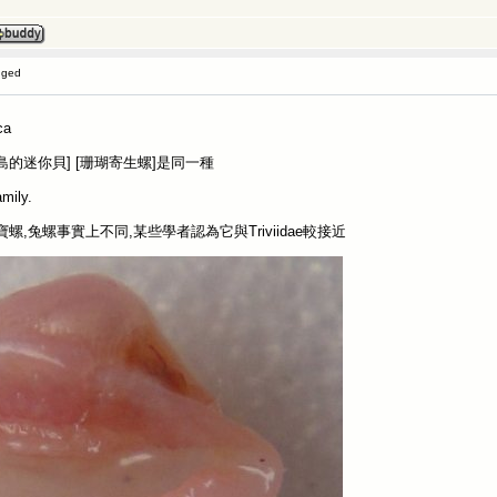
gged
ca
的迷你貝] [珊瑚寄生螺]是同一種
ly.
定與寶螺,兔螺事實上不同,某些學者認為它與Triviidae較接近