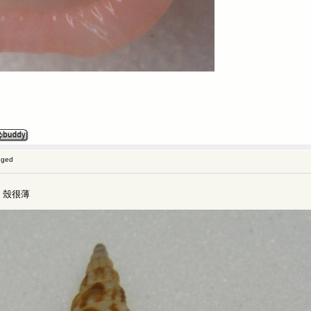
gged
 殼很薄