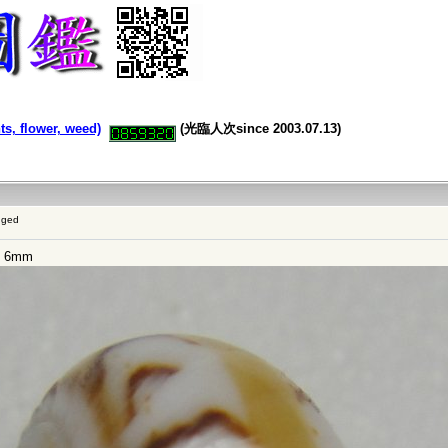
 flower, weed)
(光臨人次since 2003.07.13)
gged
 6mm