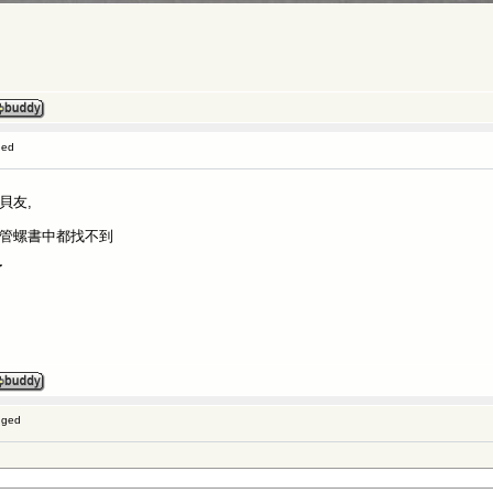
ged
貝友,
捲管螺書中都找不到
了
gged