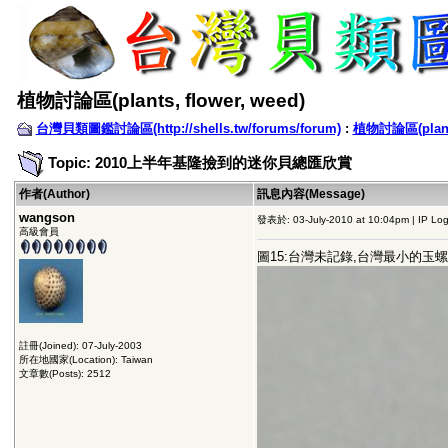
植物討論區(plants, flower, weed)
台灣貝類圖鑑討論區(http://shells.tw/forums/forum)
:
植物討論區(plants,
Topic: 2010上半年基隆撿到的迷你貝總匯欣賞
作者(Author)
訊息內容(Message)
wangson
發表於: 03-July-2010 at 10:04pm | IP Lo
高級會員
圖15:台灣未記錄,台灣最小的玉螺
註冊(Joined): 07-July-2003
所在地國家(Location): Taiwan
文章數(Posts): 2512