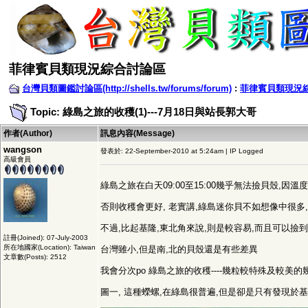
菲律賓貝類現況綜合討論區
台灣貝類圖鑑討論區(http://shells.tw/forums/forum)
:
菲律賓貝類現況
Topic: 綠島之旅的收穫(1)---7月18日與站長郭大哥
作者(Author)
訊息內容(Message)
wangson
發表於: 22-September-2010 at 5:24am | IP Logged
高級會員
綠島之旅在白天09:00至15:00幾乎無法撿貝殼,因溫
否則收穫會更好, 老實講,綠島迷你貝不如想像中很多
不過,比起基隆,東北角來說,則是較容易,而且可以撿
註冊(Joined): 07-July-2003
所在地國家(Location): Taiwan
台灣雖小,但是南,北的貝殼還是有些差異
文章數(Posts): 2512
我會分次po 綠島之旅的收穫----幾粒較特殊及較美的
圖一, 這種蠑螺,在綠島很普遍,但是卻是只有發現於基隆