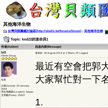
其他海洋生物
台灣貝類圖鑑討論區(http://shells.tw/forums/forum)
:
其他海洋生物
Topic: ksd22的迷你貝1
作者(Author)
訊息內容(Message)
bill
發表於: 26-August-2013 at 1:59am | IP Logged
Admin Group
最近有空會把郭大
大家幫忙對一下
站長
註冊(Joined): 25-January-
2003
所在地國家(Location): Taiwan
文章數(Posts): 15422
1.