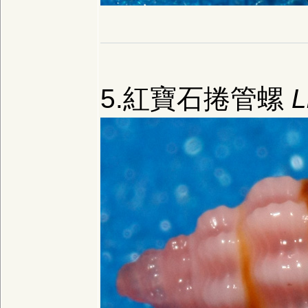
5.紅寶石捲管螺
L