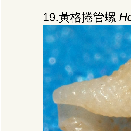
19.黃格捲管螺
He