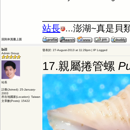
_________________
站長
...澎湖~真是
回到本頁最上面
bill
發表於: 27-August-2013 at 11:29pm | IP Logged
Admin Group
17.親屬捲管螺
Pu
站長
註冊(Joined): 25-January-
2003
所在地國家(Location): Taiwan
文章數(Posts): 15422