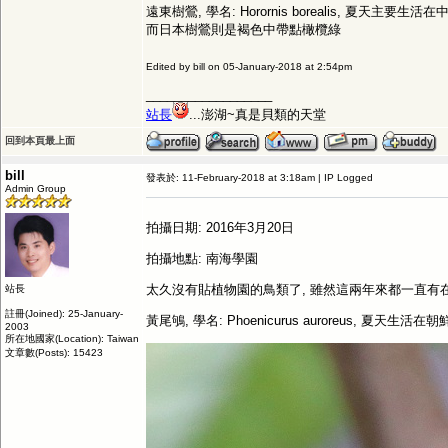
遠東樹鶯, 學名: Horornis borealis, 夏
而日本樹鶯則是褐色中帶點橄欖綠
Edited by bill on 05-January-2018 at 2:54pm
__________________
站長
...澎湖~真是貝類的天堂
回到本頁最上面
bill
發表於: 11-February-2018 at 3:18am | IP Logged
Admin Group
拍攝日期: 2016年3月20日
拍攝地點: 南海學園
太久沒有貼植物園的鳥類了, 雖然這兩年來都一直有在植
站長
註冊(Joined): 25-January-
黃尾鴝, 學名: Phoenicurus auroreu
2003
所在地國家(Location): Taiwan
文章數(Posts): 15423