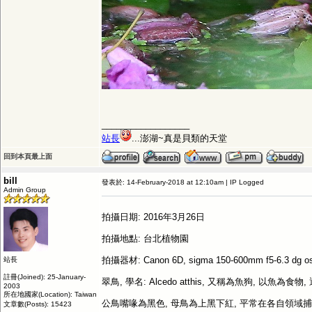
__________________
站長
...澎湖~真是貝類的天堂
回到本頁最上面
bill
發表於: 14-February-2018 at 12:10am | IP Logged
Admin Group
拍攝日期: 2016年3月26日
拍攝地點: 台北植物園
拍攝器材: Canon 6D, sigma 150-600mm f5-6.3 dg os
站長
註冊(Joined): 25-January-
翠鳥, 學名: Alcedo atthis, 又稱為魚狗
2003
所在地國家(Location): Taiwan
公鳥嘴喙為黑色, 母鳥為上黑下紅, 平常在各自領域捕
文章數(Posts): 15423