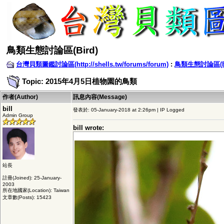
鳥類生態討論區(Bird)
台灣貝類圖鑑討論區(http://shells.tw/forums/forum)
:
鳥類生態討論區(Bi
Topic: 2015年4月5日植物園的鳥類
作者(Author)
訊息內容(Message)
bill
發表於: 05-January-2018 at 2:26pm | IP Logged
Admin Group
bill wrote:
站長
註冊(Joined): 25-January-
2003
所在地國家(Location): Taiwan
文章數(Posts): 15423