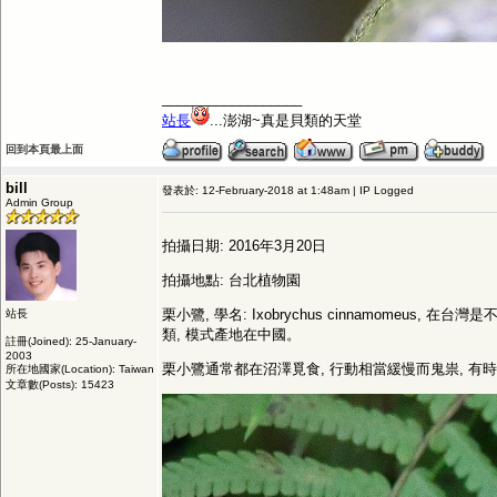
__________________
站長
...澎湖~真是貝類的天堂
回到本頁最上面
bill
發表於: 12-February-2018 at 1:48am | IP Logged
Admin Group
拍攝日期: 2016年3月20日
拍攝地點: 台北植物園
栗小鷺, 學名: Ixobrychus cinnamom
站長
類, 模式產地在中國。
註冊(Joined): 25-January-
2003
栗小鷺通常都在沼澤覓食, 行動相當緩慢而鬼祟, 有時
所在地國家(Location): Taiwan
文章數(Posts): 15423