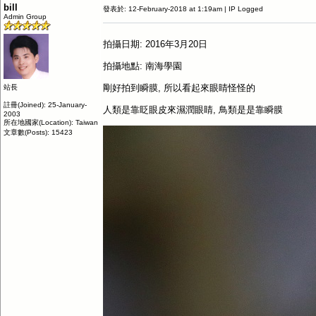
bill
發表於: 12-February-2018 at 1:19am | IP Logged
Admin Group
拍攝日期: 2016年3月20日
拍攝地點: 南海學園
剛好拍到瞬膜, 所以看起來眼睛怪怪的
站長
註冊(Joined): 25-January-
人類是靠眨眼皮來濕潤眼睛, 鳥類是是靠瞬膜
2003
所在地國家(Location): Taiwan
文章數(Posts): 15423