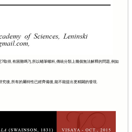
ies呢?取得,有困難嗎?),所以蛹筆螺科,傳統分類上幾個無法解釋的問題,例如
es經過研究後,所有的屬特性已經齊備後,能不能提出更精闢的發現.