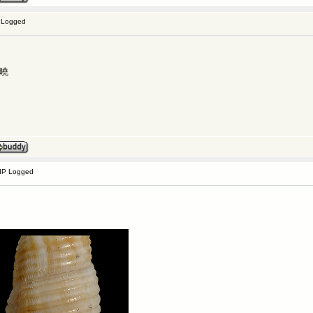
 Logged
曉
IP Logged