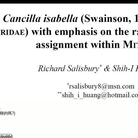
.
聊的嗎?)