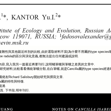
tomy複雜性與其他親近科別的比較,由於選取材料不當(為什麼不用屬的type spec
illine type radula的區分與演化意義,都無法提出任何建議或說明.
點的內容,寫入我另一篇最近將要刊行,說明蛹筆螺與筆螺之差異的文章中.
究材料;比較看看傳統筆螺分類,在白筆螺,就是Cancilla屬的type speci
ichard Salisbury開始研究與撰寫文章.
illa屬的特性與特徵.
混淆.
頁. 下半段,明年刊行.