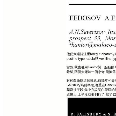
他們太過於注重foregut ana
pusiine type radula與 vex
當然,我也引用Kantor與一點
希望,兩個大佬加一個小佬,能慎選研
對於白筆螺這個議題,前幾年和美國佬友R
Salisbury寫前半段,著重在Canc
我寫後半段.集中在說明白筆螺的
這幾天,上半段就要刊行了.寫了12