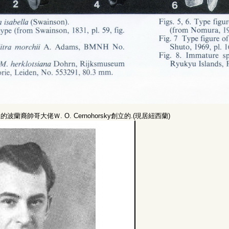
波蘭裔帥哥大佬Ｗ. O. Cernohorsky創立的.(現居紐西蘭)