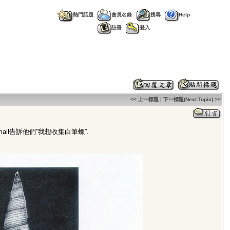
熱門話題
會員名錄
搜尋
Help
註冊
登入
<< 上一標題
|
下一標題(Next Topic) >>
我寫mail告訴他們”我想收集白筆螺”.