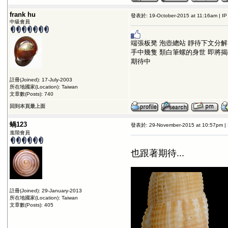
frank hu
發表於: 19-October-2015 at 11:16am | IP
中級會員
端張板凳 泡壺總站 靜待下文分解
手中幾隻 類白筆螺的身世 即將揭
期待中
註冊(Joined): 17-July-2003
所在地國家(Location): Taiwan
文章數(Posts): 740
回到本頁最上面
蝸123
發表於: 29-November-2015 at 10:57pm | 
進階會員
也跟著期待...
註冊(Joined): 29-January-2013
所在地國家(Location): Taiwan
文章數(Posts): 405