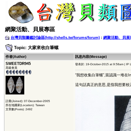
網聚活動、貝展專區
台灣貝類圖鑑討論區(http://shells.tw/forums/forum)
:
網聚活動、貝展
Topic: 大家來收白筆螺
作者(Author)
訊息內容(Message)
SWEETDR945
發表於: 19-October-2015 at 9:58am | IP 
高級會員
“我想收集白筆螺”,當認識一堆在Inter
這句話真正的意思,是指我想要校正Ｗ. 
註冊(Joined): 07-December-2005
所在地國家(Location): Taiwan
文章數(Posts): 2492