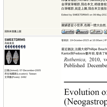
金彈簧筆螺群,我在本文,稍後會校
白筆螺群,就是上圖,我在本文後段(
Edited by SWEETDR945 on 06-May-2017
__________________
棘鱗婆娑小世界,色雕一體大自然.
回到本頁最上面
SWEETDR945
發表於: 19-October-2015 at 10:00am | I
高級會員
最近聽說,法國大佬Phillipe B
Kantor與Fedosov數年前,
註冊(Joined): 07-December-2005
所在地國家(Location): Taiwan
文章數(Posts): 2492