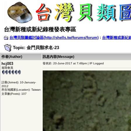
台灣新種或新紀錄種發表專區
台灣貝類圖鑑討論區(http://shells.tw/forums/forum)
:
台灣新種或新紀
Topic: 金門貝類求名-23
作者(Author)
訊息內容(Message)
hcj003
發表於: 20-June-2017 at 7:48pm | IP Logged
進階會員
註冊(Joined): 10-January-
2012
所在地國家(Location): Taiwan
文章數(Posts): 107