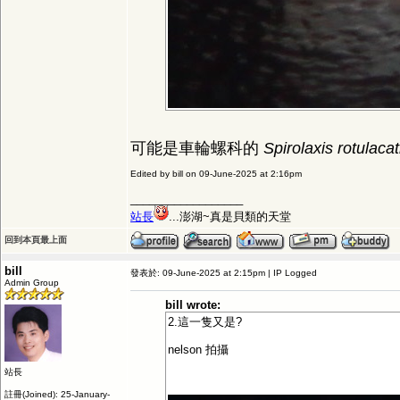
可能是車輪螺科的
Spirolaxis rotulaca
Edited by bill on 09-June-2025 at 2:16pm
__________________
站長
...澎湖~真是貝類的天堂
回到本頁最上面
bill
發表於: 09-June-2025 at 2:15pm | IP Logged
Admin Group
bill wrote:
2.這一隻又是?
nelson 拍攝
站長
註冊(Joined): 25-January-