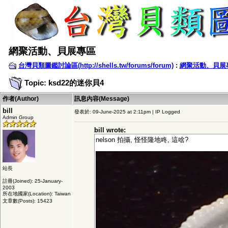
網聚活動、貝展專區
台灣貝類圖鑑討論區(http://shells.tw/forums/forum)
:
網聚活動、貝展
Topic: ksd22的迷你貝4
作者(Author)
訊息內容(Message)
bill
發表於: 09-June-2025 at 2:11pm | IP Logged
Admin Group
bill wrote:
nelson 拍攝, 怪怪隆地咚, 這啥?
站長
註冊(Joined): 25-January-
2003
所在地國家(Location): Taiwan
文章數(Posts): 15423