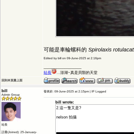
可能是車輪螺科的
Spirolaxis rotulaca
Edited by bill on 09-June-2025 at 2:16pm
__________________
站長
...澎湖~真是貝類的天堂
回到本頁最上面
bill
發表於: 09-June-2025 at 2:15pm | IP Logged
Admin Group
bill wrote:
2.這一隻又是?
nelson 拍攝
站長
註冊(Joined): 25-January-