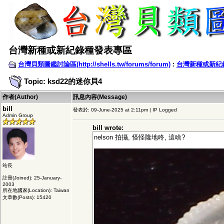
台灣新種或新紀錄種發表專區
台灣貝類圖鑑討論區(http://shells.tw/forums/forum)
:
台灣新種或新紀
Topic: ksd22的迷你貝4
作者(Author)
訊息內容(Message)
bill
發表於: 09-June-2025 at 2:11pm | IP Logged
Admin Group
bill wrote:
nelson 拍攝, 怪怪隆地咚, 這啥?
站長
註冊(Joined): 25-January-
2003
所在地國家(Location): Taiwan
文章數(Posts): 15420