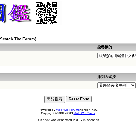
arch The Forum)
搜尋標的
排列方式按
Powered by
Web Wiz Forums
version 7.01
Copyright ©2001-2003
Web Wiz Guide
This page was generated in 0.1719 seconds.