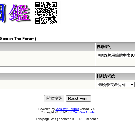
arch The Forum)
搜尋標的
排列方式按
Powered by
Web Wiz Forums
version 7.01
Copyright ©2001-2003
Web Wiz Guide
This page was generated in 0.1719 seconds.