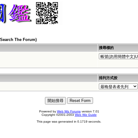
arch The Forum)
搜尋標的
排列方式按
Powered by
Web Wiz Forums
version 7.01
Copyright ©2001-2003
Web Wiz Guide
This page was generated in 0.1719 seconds.