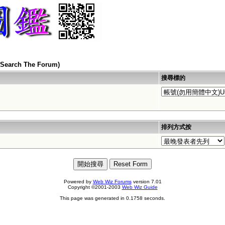
arch The Forum)
搜尋標的
排列方式按
Powered by
Web Wiz Forums
version 7.01
Copyright ©2001-2003
Web Wiz Guide
This page was generated in 0.1758 seconds.