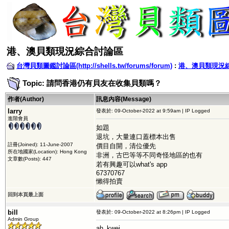
港、澳貝類現況綜合討論區
台灣貝類圖鑑討論區(http://shells.tw/forums/forum)
:
港、澳貝類現況
Topic: 請問香港仍有貝友在收集貝類嗎？
作者(Author)
訊息內容(Message)
larry
發表於: 09-October-2022 at 9:59am | IP Logged
進階會員
如題
退坑，大量連口蓋標本出售
註冊(Joined): 11-June-2007
價目自開，清位優先
所在地國家(Location): Hong Kong
非洲，古巴等等不同奇怪地區的也有
文章數(Posts): 447
若有興趣可以what's app
67370767
懶得拍賣
回到本頁最上面
bill
發表於: 09-October-2022 at 8:26pm | IP Logged
Admin Group
ah_kwei