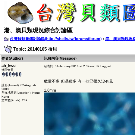
港、澳貝類現況綜合討論區
台灣貝類圖鑑討論區(http://shells.tw/forums/forum)
:
港、澳貝類現況
Topic: 20140105 拾貝
作者(Author)
訊息內容(Message)
ah_kwei
發表於: 31-January-2014 at 2:32am | IP Logged
進階會員
數量不多 但品種多 有一些已很久沒有見
註冊(Joined): 02-August-
2003
1.8mm
所在地國家(Location): Hong
Kong
文章數(Posts): 269