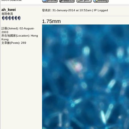
ah_kwei
發表於: 31-January-2014 at 10:52am | IP Logged
進階會員
1.75mm
註冊(Joined): 02-August-
2003
所在地國家(Location): Hong
Kong
文章數(Posts): 269